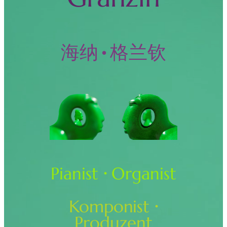
海纳•格兰钦
Pianist
·
Organist
Komponist
·
Produzent